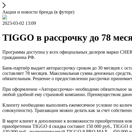
Акции и новости бренда (в футере)
2023-03-02 13:09
TIGGO в рассрочку до 78 меся
Программа доступна у всех официальных дилеров марки CHERY 
гражданина РФ.
Банк-партнёр выдает авторассрочку сроком до 30 месяцев с ос
составляет 78 месяцев. Максимальная сумма денежных средств, 
обязательным. Решение о предоставлении рассрочки принимает
При оформлении «Авторассрочки» необходимо обязательное за
любой удобной ему страховой компании. Преимуществом данной
Клиенту необходимо выполнять ежемесячное условие по количес
совокупности). Транзакции можно делать как за счет собственн
В марте клиент в дополнение к возможности приобретения нов
приобретении TIGGO 4 скидка составит 150 000 руб., TIGGO 4
420 000 руб., полноприводный TIGGO 8 PRO MAX – 450 000 р