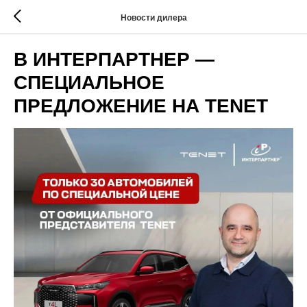
Новости дилера
В ИНТЕРПАРТНЕР —
СПЕЦИАЛЬНОЕ
ПРЕДЛОЖЕНИЕ НА TENET