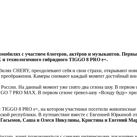
омобилях с участием блогеров, актёров и музыкантов. Первы
и технологичного гибридного TIGGO 8 PRO e+.
билях CHERY, преодолевают себя и свои страхи, открывают новы
ля преображения. Камеры снимают каждый момент достойный вни
оссии. На данный момент уже снято два сезона шоу. В первом 
GGO 7 PRO MAХ. В первом сезоне тревел-шоу «Всюду буду» при
 TIGGO 8 PRO e+, на котором участники посетили живописные 
рской республики. В путешествие вместе с Евгенией Юркиной 
 Гасымов, Саша и Олеся Никулины, Кристина и Евгений Мар
о России, хочет познакомиться с самыми интересными локациями