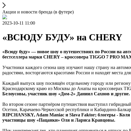
Акции и новости бренда (в футере)
2023-10-11 11:00
«ВСЮДУ БУДУ» на CHERY
«Всюду буду» — новое шоу о путешествиях по России на авт
бестселлера марки CHERY – кроссовера TIGGO 7 PRO MAX 
Участники каждого сезона шоу изучают нашу страну на автомо
радостями, восторгаются красотами России и находят места д
Каждый выпуск шоу посвящён отдельному городу или региону Р
Краснодарскому краю из Москвы до Анапы на кроссоверах TI
Белоусовы, участник шоу «Дом-2» Даниил Сахнов и другие.
Во втором сезоне партнёром путешествия выступил гибридный
Осетии, Карачаево-Черкесской республики и Кабардино-Балка
RIPCHANSKY, Adam Maniac и Slava Faktor; блогеры - Коля
участницы шоу «Пацанки» Оля и Лариса Кравцовы.
Шоу заинтересует тех, кто планирует отправиться в отпуск п