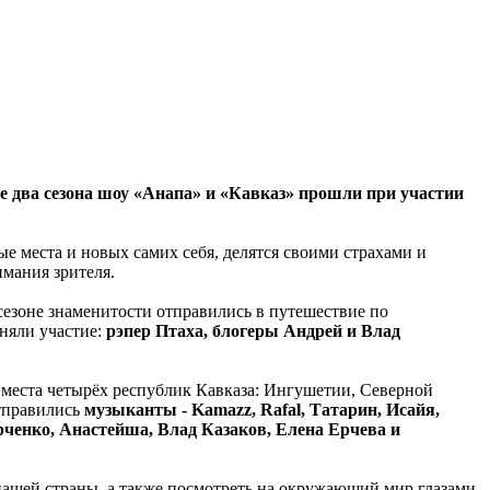
е два сезона шоу «Анапа» и «Кавказ» прошли при участии
е места и новых самих себя, делятся своими страхами и
мания зрителя.
сезоне знаменитости отправились в путешествие по
няли участие:
рэпер Птаха, блогеры Андрей и Влад
места четырёх республик Кавказа: Ингушетии, Северной
отправились
музыканты - Kamazz, Rafal, Татарин, Исайя,
ченко, Анастейша, Влад Казаков, Елена Ерчева и
 нашей страны, а также посмотреть на окружающий мир глазами