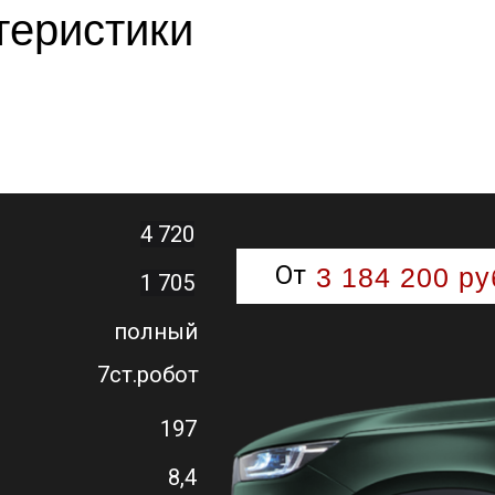
теристики
4 720
От
3 184 200 ру
1 705
полный
7ст.робот
197
8,4